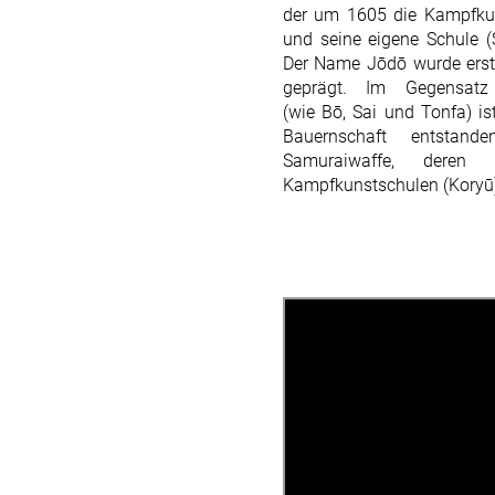
der um
1605
die Kampfkun
und seine eigene Schule (
Der Name Jōdō wurde erst
geprägt. Im Gegensa
(wie
Bō
,
Sai
und
Tonfa
) i
Bauernschaft entstand
Samuraiwaffe, deren 
Kampfkunstschulen (
Koryū