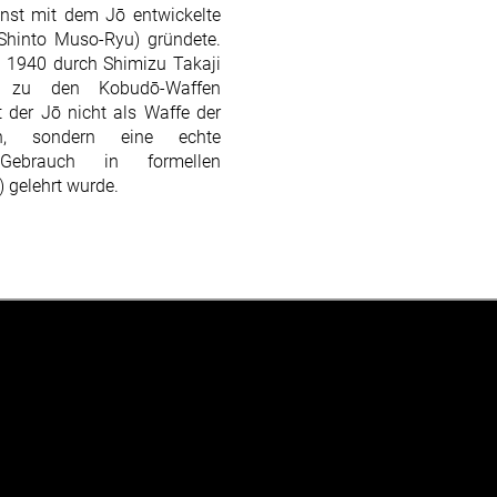
st mit dem Jō entwickelte
Shinto Muso-Ryu) gründete.
 1940 durch Shimizu Takaji
tz zu den
Kobudō
-Waffen
st der Jō nicht als Waffe der
en, sondern eine echte
Gebrauch in formellen
) gelehrt wurde.