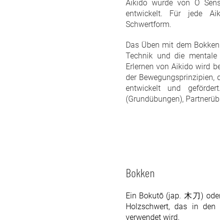
Aikido wurde von O Sen
entwickelt. Für jede Ai
Schwertform.
Das Üben mit dem Bokken 
Technik und die mentale 
Erlernen von Aikido wird b
der Bewegungsprinzipien, 
entwickelt und geförder
(Grundübungen), Partnerü
Bokken
Ein Bokutō (
jap.
木刀
) ode
Holzschwert, das in den
verwendet wird.