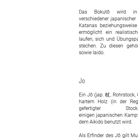
Das Bokutō wird in d
verschiedener japanischer
Katanas beziehungsweise
ermöglicht ein realisti
laufen, sich und Übungspa
stechen. Zu diesen gehö
sowie Iaido.
Jo
Ein Jō (
jap.
杖
, Rohrstock, 
hartem Holz (in der Re
gefertigter
Stock
einigen
japanischen
Kampf
dem Aikido benutzt wird.
Als Erfinder des Jō gilt 