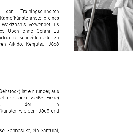
en Trainingseinheiten
 Kampfkünste anstelle eines
 Wakizashis verwendet. Es
sches Üben ohne Gefahr zu
rtner zu schneiden oder zu
ren Aikido, Kenjutsu,
Jōdō
Gehstock) ist ein runder, aus
gel rote oder weiße
Eiche
)
, der in
künsten
wie dem
Jōdō
und
Muso Gonnosuke, ein
Samurai
,