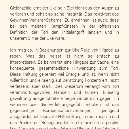
Gleichzeitig lernt der Uke sein Ziel nicht aus den Augen zu
verlieren und behält so seine Integrität. Das relativiert das
Gewinner/Verlierer-Schema. Zu erwähnen ist auch, dass
bei den meisten Kampfkünsten in der offensiven
Definition der Tori den Initialangriff lanciert und in
unserem Sinne der Uke wäre.
Ich mag es, in Beziehungen zur Uke-Rolle von Higabe zu
reden. Was das heisst ist nicht so einfach zu
interpretieren. Es beinhaltet eine Hingabe zur Sache, eine
konsequente, gesamtheitliche Hinwendung zum Tori.
Diese Haltung generiert viel Energie und ist, wenn nicht
willentlich und einseitig auf Zerstörung konzentriert, nicht
verletzend aber stark. Dies wiederum verlangt vom Tori
verantwortungsvolles Handeln und Führen. Einseitig
gewalttätig ausgerichtete Energie würde sich gegen ihn
wennden oder die Verletzungsgefahr erhöhen. Ist das
gegenseitige Kompensationsvermögen genügend
ausgebildet, ist liebevolle Hilfestellung immer möglich und
das Produkt der Begegnung letzlich für beide Teile positiv.
Das Verbinden von beiden Wörtern Uke und Tori "uketoru"